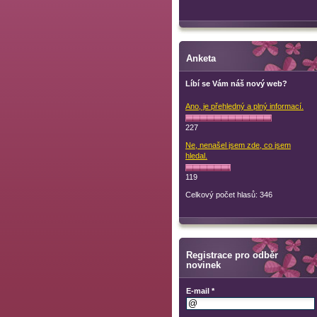
Anketa
Líbí se Vám náš nový web?
Ano, je přehledný a plný informací.
227
Ne, nenašel jsem zde, co jsem
hledal.
119
Celkový počet hlasů: 346
Registrace pro odběr
novinek
E-mail *