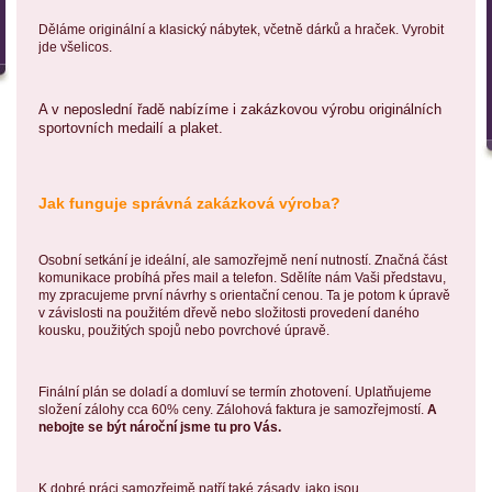
Děláme originální a klasický nábytek, včetně dárků a hraček. Vyrobit
jde všelicos.
A v neposlední řadě nabízíme i zakázkovou výrobu originálních
sportovních medailí a plaket.
Jak funguje správná zakázková výroba?
Osobní setkání je ideální, ale samozřejmě není nutností. Značná část
komunikace probíhá přes mail a telefon. Sdělíte nám Vaši představu,
my zpracujeme první návrhy s orientační cenou. Ta je potom k úpravě
v závislosti na použitém dřevě nebo složitosti provedení daného
kousku, použitých spojů nebo povrchové úpravě.
Finální plán se doladí a domluví se termín zhotovení. Uplatňujeme
složení zálohy cca 60% ceny. Zálohová faktura je samozřejmostí.
A
nebojte se být nároční jsme tu pro Vás.
K dobré práci samozřejmě patří také zásady, jako jsou