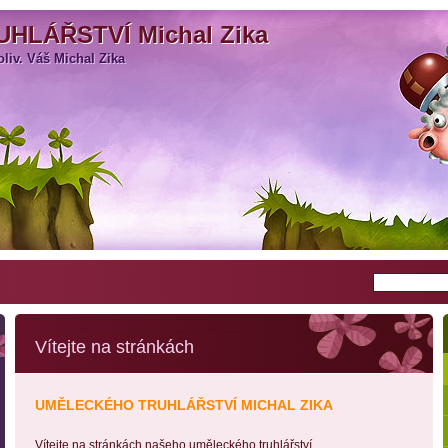
HLÁŘSTVÍ Michal Zika
HLÁŘSTVÍ Michal Zika
liv. Váš Michal Zika
liv. Váš Michal Zika
Vítejte na stránkách
UMĚLECKÉHO TRUHLÁŘSTVÍ MICHAL ZIKA
Vítejte na stránkách našeho uměleckého truhlářství.