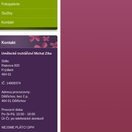
Fotogalerie
Služby
Kontakt
Kontakt
Umělecké truhlářství Michal Zika
Sídlo:
Raisova 920
Frýdlant
464 01
IČ: 14808374
Adresa provozovny:
Dětřichov, bez č.p.
464 01 Dětřichov
Provozní doba:
Po-St-Pá: 10:00 - 18:00
Út-Čt: po telefonické domluvě
NEJSME PLÁTCI DPH