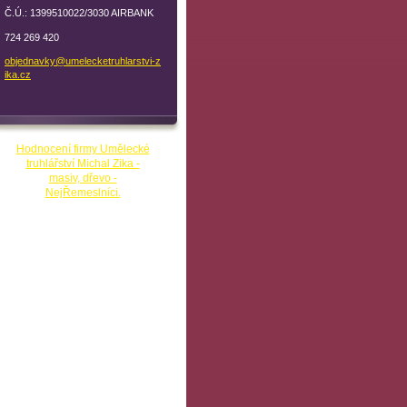
Č.Ú.: 1399510022/3030 AIRBANK
724 269 420
objednav
ky@umele
cketruhl
arstvi-z
ika.cz
Hodnocení firmy Umělecké
truhlářství Michal Zika -
masiv, dřevo -
NejŘemeslníci.