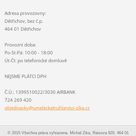
Adresa provozovny:
Dětřichov, bez č.p.
464 01 Dětřichov
Provozní doba:
Po-St-Pá: 10:00 - 18:00
Út-Čt: po telefonické domluvě
NEJSME PLÁTCI DPH
Č.Ú.: 1399510022/3030 AIRBANK
724 269 420
objednav
ky@umele
cketruhl
arstvi-z
ika.cz
© 2015 Všechna práva vyhrazena. Michal Zika, Raisova 920, 464 01